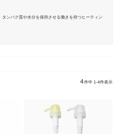
、タンパク質や水分を保持させる働きを持つヒーティン
4
件中
1
-
4
件表示