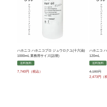
ハホニコ ハホニコプロ ジュウロクユ(十六油)
ハホニコ ハ
1000mL 業務用サイズ(詰替)
120mL
送料無料
送料無料
7,740
4,180
2,473