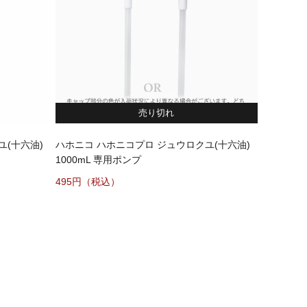
売り切れ
ユ(十六油)
ハホニコ ハホニコプロ ジュウロクユ(十六油)
1000mL 専用ポンプ
495