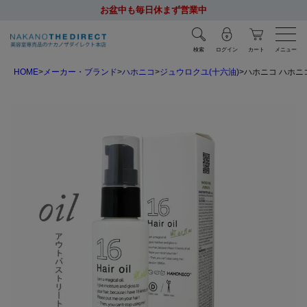
お盆中も毎日休まず営業中
検索
ログイン
カート
メニュー
HOME
メーカー・ブランド
ハホニコ
ジュウロクユ(十六油)
ハホニコ ハホニコ