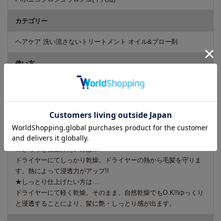
カテゴリー
ヘアケア 洗い流さないトリートメント オイル&ブロー剤
使い方
1.シャンプー、トリートメント後の濡れた状態の毛髪に、十六油
を適量手に取り、毛先(傷んでいる部分)を中心に、毛髪全体につけ
て下さい。
2.コーミングして全体になじませます。
3.ドライヤーでブローします。
★さらりと仕上げたい方は…
ドライヤーにてしっかり乾燥。ドライヤーの熱から毛髪を守りま
す。熱によって浸透力がアップ!!
★しっとり仕上げたい方は…
ドライヤーにて軽く乾燥。そのまま、自然乾燥でもO.K!!ゆっくり
と浸透することにより、髪に艶・しっとり感が出ます。