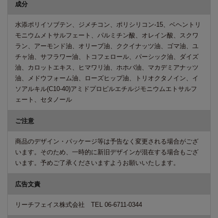
成分
水添ポリイソブテン、ジメチコン、ポリシリコン-15、ベヘントリ
モニウムメトサルフェート、パルミチン酸、オレイン酸、スクワ
ラン、アーモンド油、オリーブ油、ククイナッツ油、ゴマ油、ユ
チャ油、サフラワー油、トコフェロール、パーシック油、ダイズ
油、カロットエキス、ヒマワリ油、ホホバ油、マカデミアナッツ
油、メドウフォーム油、ローズヒップ油、トリオクタノイン、イ
ソアルキル(C10-40)アミドプロピルエチルジモニウムエトサルフ
ェート、セタノール
ご注意
商品のデザイン・パッケージ等は予告なく変更される場合がござ
います。そのため、一時的に新旧デザインが混在する場合もござ
います。予めご了承くださいますようお願いいたします。
広告文責
リーチフェイス株式会社 TEL 06-6711-0344