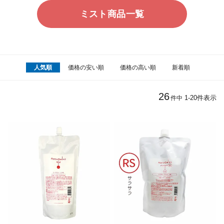
ミスト商品一覧
人気順
価格の安い順
価格の高い順
新着順
26
1
-
20
件表示
件中