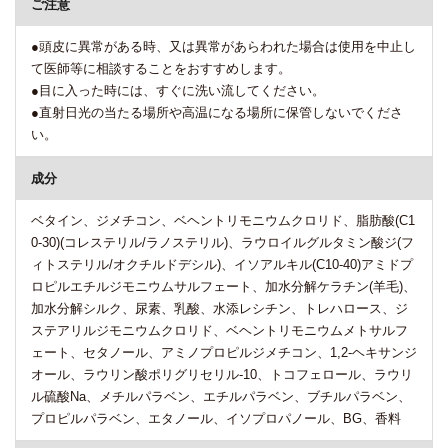
ご注意
●頭皮に異常がある時、又は異常があらわれた場合は使用を中止し
て医師等に相談することをおすすめします。
●目に入った時には、すぐに洗い流してください。
●直射日光の当たる場所や高温になる場所に保管しないでくださ
い。
成分
ベタイン、ジメチコン、ベヘントリモニウムクロリド、脂肪酸(C1
0-30)(コレステリル/ラノステリル)、ラウロイルグルタミン酸ジ(フ
ィトステリル/オクチルドデシル)、イソアルキル(C10-40)アミドプ
ロピルエチルジモニウムサルフェート、加水分解ケラチン(羊毛)、
加水分解シルク、尿素、乳酸、水添レシチン、トレハロース、ジ
ステアリルジモニウムクロリド、ベヘントリモニウムメトサルフ
ェート、セタノール、アミノプロピルジメチコン、1,2-ヘキサンジ
オール、ラウリン酸ポリグリセリル-10、トコフェロール、ラウリ
ル硫酸Na、メチルパラベン、エチルパラベン、ブチルパラベン、
プロピルパラベン、エタノール、イソプロパノール、BG、香料