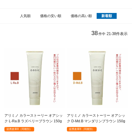
人気順
価格の安い順
価格の高い順
新着順
38
21
-
38
件表示
件中
アリミノ カラーストーリー オアシッ
アリミノ カラーストーリー オアシッ
ク L-Ra.B ラズベリーブラウン 150g
ク D-Md.B マンダリンブラウン 150g
提携倉庫B（同梱別）
提携倉庫B（同梱別）