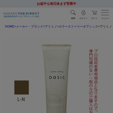
お盆中も毎日休まず営業中
検索
ログイン
カート
メニュー
HOME
メーカー・ブランド
アリミノ
カラーストーリーオアシック
アリミノ 