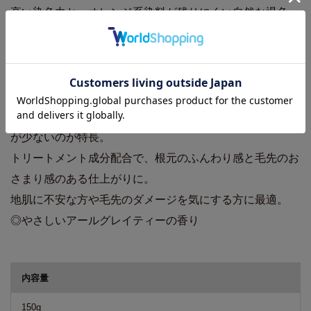
高い染色力と、オレンジ系染料が残りにくい自然な退色。
鮮やかな色とツヤと弾力のある質感で健康的な髪色を表
現。
ふるふるとした粘性で髪の根元で留まり、毛先に滑らかに
延びる、自由自在な操作性。
潤いがあるので塗布時や流し時の摩擦を軽減し、きしみ感
が少ないのが特長。
トリートメント成分配合で、根元のふんわり感と毛先のお
さまり感のある仕上がりに。
地肌に不安な方や毛先のダメージを気にする方に最適。
◎やさしいアールグレイティーの香り
商品詳細
内容量
150g