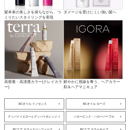
髪本来の美しさを保ちながら、つ
ダメージを受けにくい強い髪へ
くりたいスタイリングを実現
高密着・高浸透カラー(クレイカラ
鮮やかに視線を奪う、ヘアカラー
ー)
剤＆ヘアマニキュア
BCオイル イノセンス
BCオイル ローズ
グッバイイエローとグッバイオレンジ
ハローピンク・ハローパープル
BCクア カラースペシフィーク
BCクア カラーセーブ