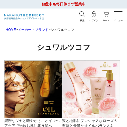
お盆中も毎日休まず営業中
検索
ログイン
カート
メニュー
HOME
メーカー・ブランド
シュワルツコフ
シュワルツコフ
濃密なツヤと軽やかさ。オイルヘ
髪と地肌にプレシャスなローズの
アケアで光放ち風に舞う髪へ
至福と最適なオイルバランスを