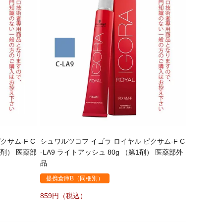
クサム-F C
シュワルツコフ イゴラ ロイヤル ピクサム-F C
1剤） 医薬部
-LA9 ライトアッシュ 80g （第1剤） 医薬部外
品
提携倉庫B（同梱別）
859