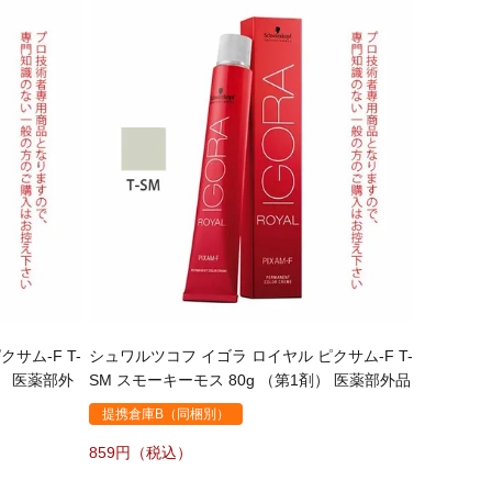
サム-F T-
シュワルツコフ イゴラ ロイヤル ピクサム-F T-
剤） 医薬部外
SM スモーキーモス 80g （第1剤） 医薬部外品
提携倉庫B（同梱別）
859