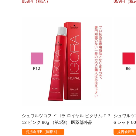
859
859
シュワルツコフ イゴラ ロイヤル ピクサム-F P
シュワルツコ
12 ピンク 80g （第1剤） 医薬部外品
6 レッド 
提携倉庫B（同梱別）
提携倉庫B