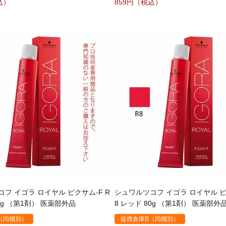
859
フ イゴラ ロイヤル ピクサム-F R
シュワルツコフ イゴラ ロイヤル ピ
80g （第1剤） 医薬部外品
8 レッド 80g （第1剤） 医薬部外
（同梱別）
提携倉庫B（同梱別）