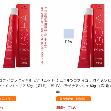
フ イゴラ ロイヤル ピクサム-F T-
シュワルツコフ イゴラ ロイヤル ピク
リートメントクリア 80g （第1剤） 医
PA プラチナアッシュ 80g （第1
品
（同梱別）
提携倉庫B（同梱別）
859