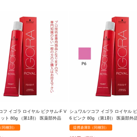
フ イゴラ ロイヤル ピクサム-F V
シュワルツコフ イゴラ ロイヤル ピ
レット 80g （第1剤） 医薬部外品
6 ピンク 80g （第1剤） 医薬部外
（同梱別）
提携倉庫B（同梱別）