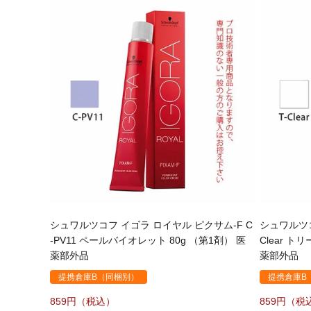
シュワルツコフ イゴラ ロイヤル ピクサム-F C
シュワルツコ
-PV11 ペールバイオレット 80g （第1剤） 医
Clear ト
薬部外品
薬部外品
提携倉庫B（同梱別）
提携倉庫B
859
859