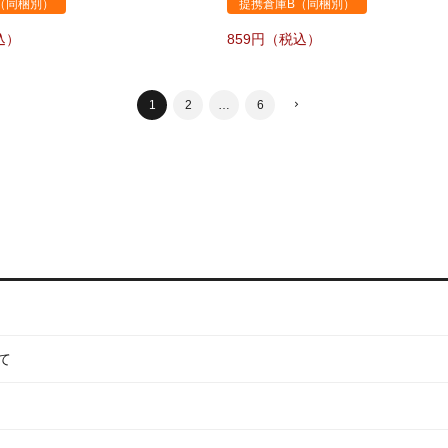
（同梱別）
提携倉庫B（同梱別）
859
1
2
…
6
て