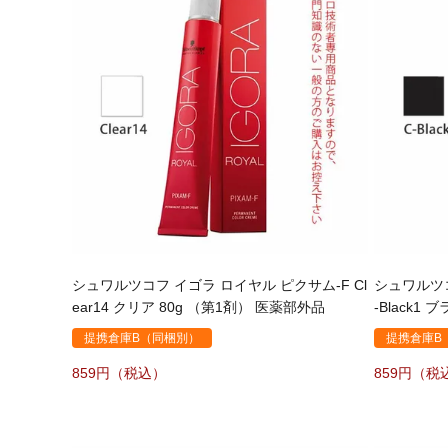
シュワルツコフ イゴラ ロイヤル ピクサム-F Cl
シュワルツコ
ear14 クリア 80g （第1剤） 医薬部外品
-Black1
提携倉庫B（同梱別）
提携倉庫B
859
859