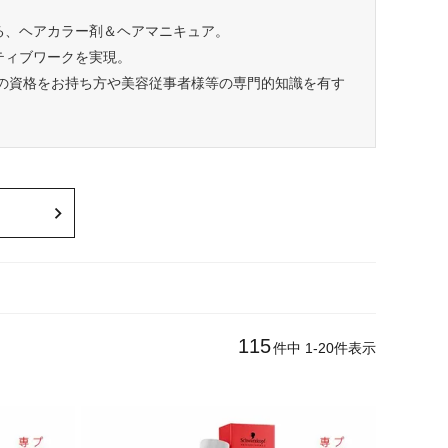
る、ヘアカラー剤＆ヘアマニキュア。
ティブワークを実現。
師の資格をお持ち方や美容従事者様等の専門的知識を有す
115
件中
1
-
20
件表示