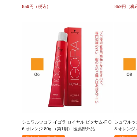
859
859
シュワルツコフ イゴラ ロイヤル ピクサム-F O
シュワルツコ
6 オレンジ 80g （第1剤） 医薬部外品
8 オレンジ