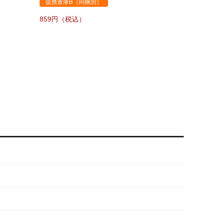
提携倉庫B（同梱別）
859