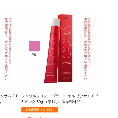
クサム-F P
シュワルツコフ イゴラ ロイヤル ピクサム-F P
品
8 ピンク 80g （第1剤） 医薬部外品
提携倉庫B（同梱別）