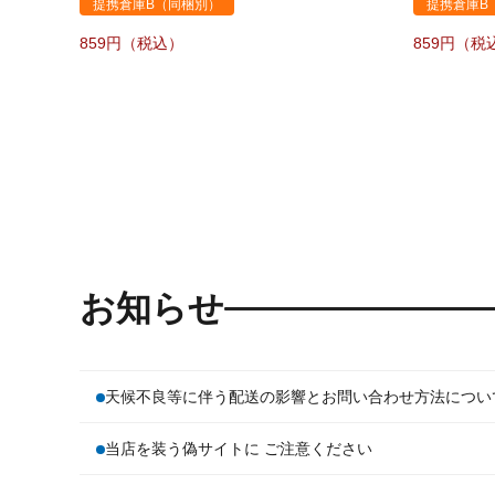
提携倉庫B（同梱別）
提携倉庫B
859
859
お知らせ
天候不良等に伴う配送の影響とお問い合わせ方法につい
当店を装う偽サイトに ご注意ください