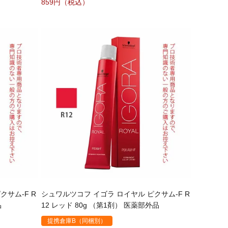
859
クサム-F R
シュワルツコフ イゴラ ロイヤル ピクサム-F R
品
12 レッド 80g （第1剤） 医薬部外品
提携倉庫B（同梱別）