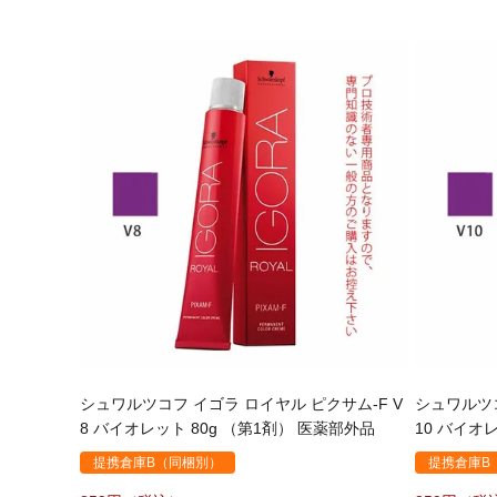
シュワルツコフ イゴラ ロイヤル ピクサム-F V
シュワルツコ
8 バイオレット 80g （第1剤） 医薬部外品
10 バイオ
提携倉庫B（同梱別）
提携倉庫B