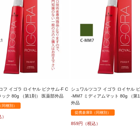
フ イゴラ ロイヤル ピクサム-F C
シュワルツコフ イゴラ ロイヤル ピ
 ブラック 80g （第1剤） 医薬部外品
-MM7 ミディアムマット 80g （第
外品
（同梱別）
提携倉庫B（同梱別）
859