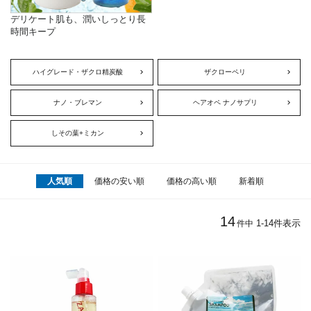
デリケート肌も、潤いしっとり長
時間キープ
ハイグレード・ザクロ精炭酸
ザクローペリ
ナノ・ブレマン
ヘアオペ ナノサプリ
しその葉+ミカン
人気順
価格の安い順
価格の高い順
新着順
14
1
-
14
件表示
件中