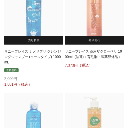
売り切れ
売り切れ
サニープレイス ナノサプリ クレンジ
サニープレイス 薬用ザクローペリ 10
ングシャンプー (クールタイプ) 1000
00mL (詰替)＜育毛剤・医薬部外品＞
mL
7,373
送料無料
2,090
1,881