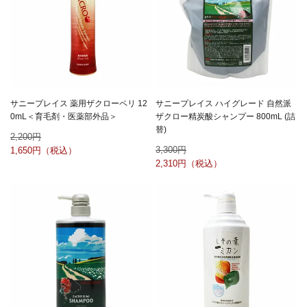
サニープレイス 薬用ザクローペリ 12
サニープレイス ハイグレード 自然派
0mL＜育毛剤・医薬部外品＞
ザクロー精炭酸シャンプー 800mL (詰
替)
2,200
3,300
1,650
2,310