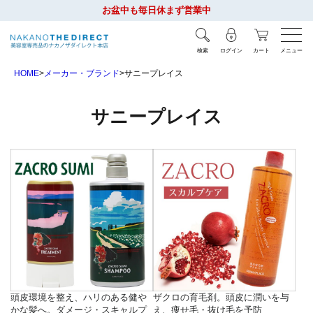
お盆中も毎日休まず営業中
検索
ログイン
カート
メニュー
HOME
メーカー・ブランド
サニープレイス
サニープレイス
頭皮環境を整え、ハリのある健や
ザクロの育毛剤。頭皮に潤いを与
かな髪へ。ダメージ・スキャルプ
え、痩せ毛・抜け毛を予防