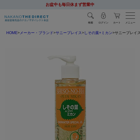
お盆中も毎日休まず営業中
検索
ログイン
カート
メニュー
HOME
メーカー・ブランド
サニープレイス
しその葉+ミカン
サニープレイス