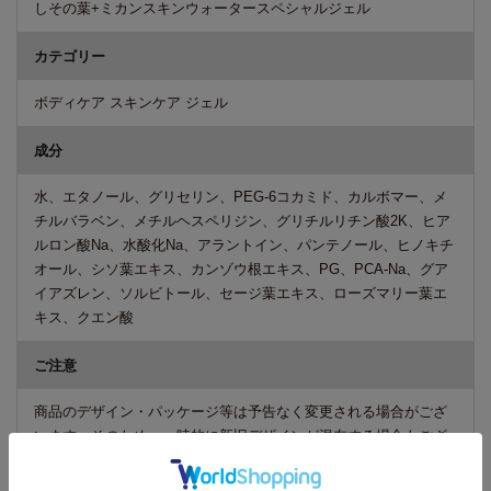
しその葉+ミカンスキンウォータースペシャルジェル
カテゴリー
ボディケア スキンケア ジェル
成分
水、エタノール、グリセリン、PEG-6コカミド、カルボマー、メ
チルバラベン、メチルヘスペリジン、グリチルリチン酸2K、ヒア
ルロン酸Na、水酸化Na、アラントイン、パンテノール、ヒノキチ
オール、シソ葉エキス、カンゾウ根エキス、PG、PCA-Na、グア
イアズレン、ソルビトール、セージ葉エキス、ローズマリー葉エ
キス、クエン酸
ご注意
商品のデザイン・パッケージ等は予告なく変更される場合がござ
います。そのため、一時的に新旧デザインが混在する場合もござ
います。予めご了承くださいますようお願いいたします。