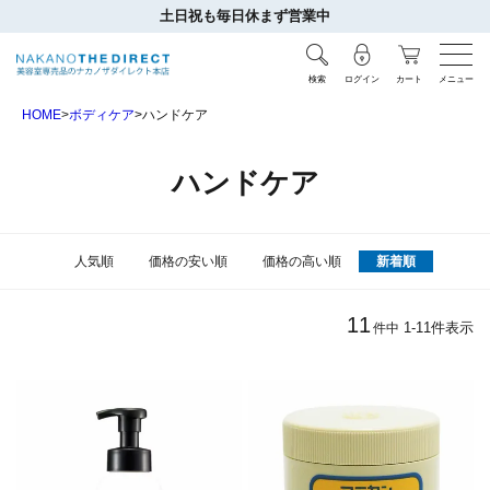
土日祝も毎日休まず営業中
検索
ログイン
カート
メニュー
HOME
ボディケア
ハンドケア
ハンドケア
人気順
価格の安い順
価格の高い順
新着順
11
1
-
11
件表示
件中