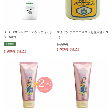
BEBEBOO ベベブー ハンドウォッシ
マミヤン アロエエキス〈化粧用油〉 9
ュ 250mL
0g
1,650
送料無料
1,403
1,980