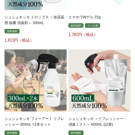
シュシュキッキ ドロップス ＜加湿器
スマホワWゲル 15g
用 除菌 消臭剤＞ 300mL
送料無料
メール便
送料無料
1,782
1,813
シュシュキッキ フォーアート リフレ
シュシュキッキ ＜リフレッシャー・
ッシャー 300mL ×2本セット
消臭ミスト＞ 600mL (詰替)
送料無料
送料無料