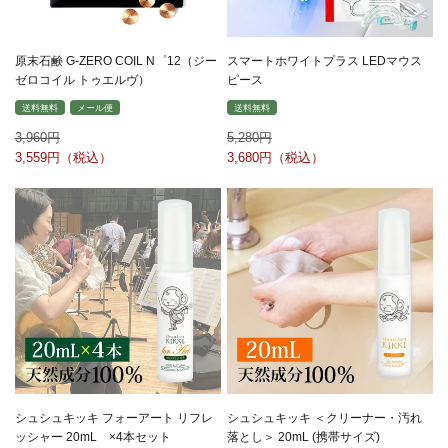
原末石鹸 G-ZERO COIL N゜12（ジー
スマートホワイトプラス LEDマウス
ゼロコイル トゥエルヴ）
ピース
送料無料
メール便
送料無料
3,960
5,280
3,559
3,680
シュシュキッキ フォーアート リフレ
シュシュキッキ ＜クリーナー・汚れ
ッシャー 20mL ×4本セット
落とし＞ 20mL (携帯サイズ)