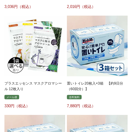
3,036
2,016
プラスエッセンス マスクアロマシー
置いトイレ20枚入×3箱 【約9日分
ル 12枚入り
（60回分）】
メール便
送料無料
330
7,880