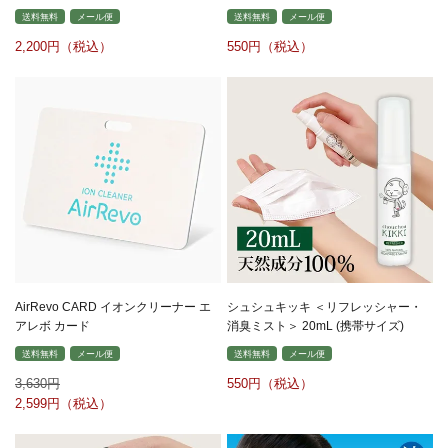
送料無料
メール便
送料無料
メール便
2,200
550
AirRevo CARD イオンクリーナー エ
シュシュキッキ ＜リフレッシャー・
アレボ カード
消臭ミスト＞ 20mL (携帯サイズ)
送料無料
メール便
送料無料
メール便
3,630
550
2,599