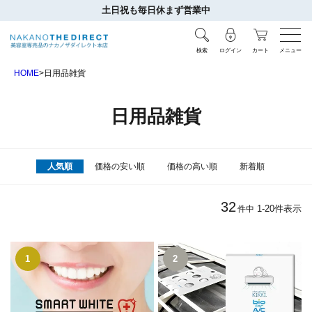
土日祝も毎日休まず営業中
検索
ログイン
カート
メニュー
HOME
日用品雑貨
日用品雑貨
人気順
価格の安い順
価格の高い順
新着順
32
1
-
20
件表示
件中