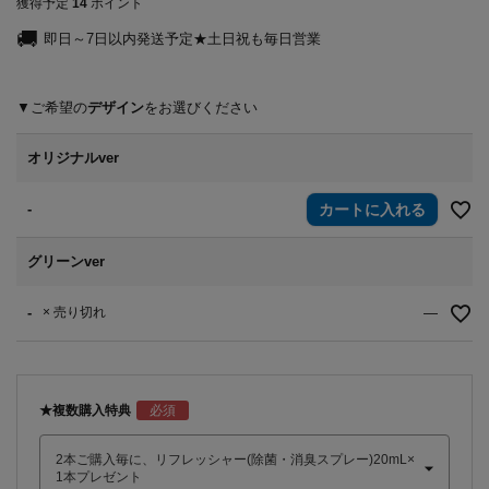
獲得予定
14
ポイント
即日～7日以内発送予定★土日祝も毎日営業
デザイン
オリジナルver
-
カートに入れる
グリーンver
-
× 売り切れ
—
★複数購入特典