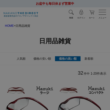
お盆中も毎日休まず営業中
検索
ログイン
カート
メニュー
HOME
日用品雑貨
日用品雑貨
人気順
価格の安い順
価格の高い順
新着順
32
1
-
20
件表示
件中