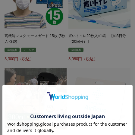
高機能マスク モースガード 15枚 (5枚
置いトイレ20枚入×1箱 【約3日分
入×3袋)
（20回分）】
送料無料
メール便
送料無料
3,300
3,080