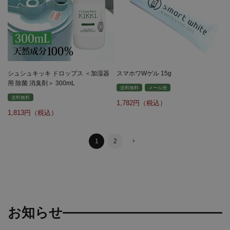
シュシュキッキ ドロップス ＜加湿器
スマホワWゲル 15g
用 除菌 消臭剤＞ 300mL
送料無料
メール便
送料無料
1,782
1,813
1
2
お知らせ