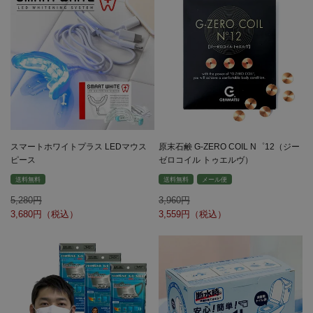
スマートホワイトプラス LEDマウス
原末石鹸 G-ZERO COIL N゜12（ジー
ピース
ゼロコイル トゥエルヴ）
送料無料
送料無料
メール便
5,280
3,960
3,680
3,559