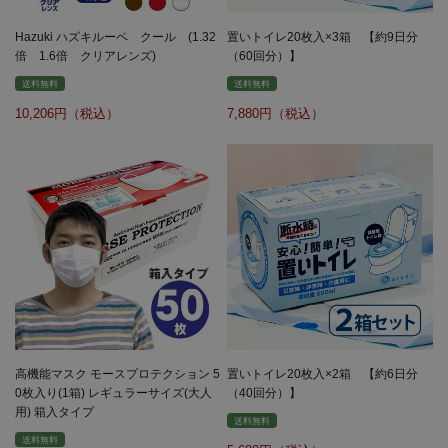
Hazuki ハズキルーペ クール (1.32
置いトイレ20枚入×3箱 【約9日分
倍 1.6倍 クリアレンズ)
（60回分）】
送料無料
送料無料
10,206
7,880
高機能マスク モースプロテクション 5
置いトイレ20枚入×2箱 【約6日分
0枚入り(1箱) レギュラーサイズ(大人
（40回分）】
用) 箱入タイプ
送料無料
送料無料