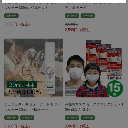
シュシュキッキ フォーアート リフレ
AirRevo CARD イオンクリーナー エ
ッシャー 300mL ×2本セット
アレボ カード
送料無料
送料無料
メール便
3,036
3,630
2,599
シュシュキッキ フォーアート リフレ
高機能マスク モースプロテクション 1
ッシャー 20mL ×4本セット
5枚 (5枚入×3袋)
送料無料
メール便
送料無料
メール便
2,200
2,063