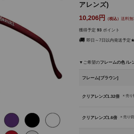
アレンズ)
10,206
送料無
獲得予定
93
ポイント
即日～7日以内発送予定
フレームの色
レ
フレーム[ブラウン]
× 売
クリアレンズ1.32倍
× 売り
クリアレンズ1.6倍