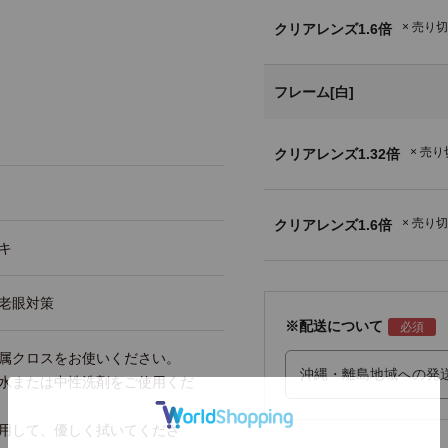
× 売り
クリアレンズ1.6倍
フレーム[白]
× 売
クリアレンズ1.32倍
× 売り
クリアレンズ1.6倍
キ
老眼対策
※配送について
属クロスをお使いください。
水または中性洗剤をご使用くだ
用して、優しく拭いてくださ