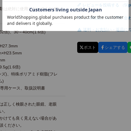
レビューを投稿する
剤は絶対に使用しないでくださ
この商品について問い合
送料・お支払い・返品に
32倍)、30～40cm(1.6倍)
H27.3mm
ポスト
シェアする
×H23.5mm
mm
.5g(1.6倍)
レンズ)、特殊ポリアミド樹脂(フレ
ム)
、専用ケース、取扱説明書
は正しく検眼された眼鏡、老眼
い。
かけても良く見えない場合があ
談ください。