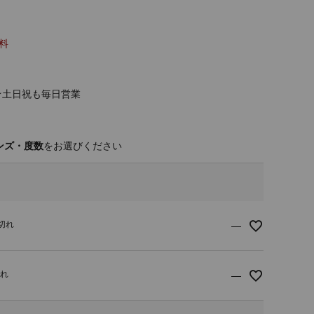
料
★土日祝も毎日営業
ンズ・度数
り切れ
—
切れ
—