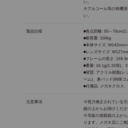
い。
※アルコール等の有機溶
い。
製品仕様
■焦点距離: 50～70cm(1.
■耐荷重: 100kg
■本体サイズ: W142mm×
■レンズサイズ: W127mm
■フレームの長さ: 159.3
■重量: 16.1g(1.32倍)、19
■材質: アクリル樹脂(
ーム)、鼻パッド(特殊ゴ
■付属品: メガネクロス
注意事項
※視力矯正されている方
鏡の上からお掛けくださ
※市販の老眼鏡の上から
ります。メガネ店にご相