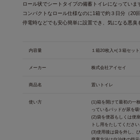
ロール状でシートタイプの備蓄トイレになっていま
コンパクトなロール仕様なのに1箱で約３日分（20
停電時などでも安心簡単に設置でき、気になる悪臭
商品詳細
内容量
１箱20枚入×(３箱セット
メーカー
株式会社アイセイ
商品名
置いトイレ
使い方
(1)箱を開けて最初の
っているパッドが尿を吸
(2)袋を便器もしくは
トし用をたしてください
(3)使用後は袋を外し
廃棄方法は自治体の指示