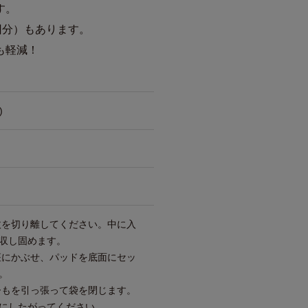
す。
回分）もあります。
も軽減！
)
一枚を切り離してください。中に入
収し固めます。
便座にかぶせ、パッドを底面にセッ
。
、ひもを引っ張って袋を閉じます。
にしたがってください。