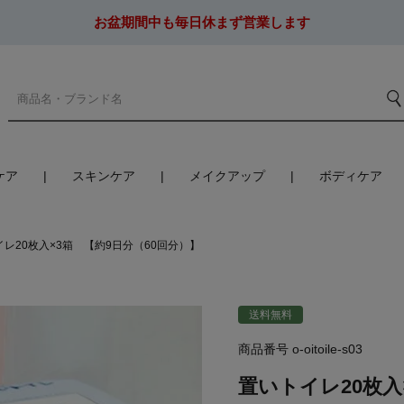
お盆期間中も毎日休まず営業します
ケア
スキンケア
メイクアップ
ボディケア
レ20枚入×3箱 【約9日分（60回分）】
送料無料
商品番号
o-oitoile-s03
置いトイレ20枚入