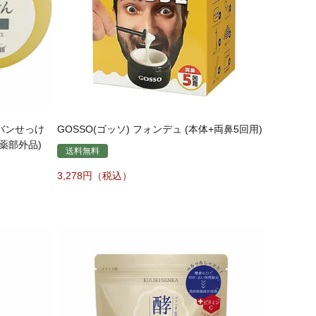
バンせっけ
GOSSO(ゴッソ) フォンデュ (本体+両鼻5回用)
医薬部外品)
送料無料
3,278