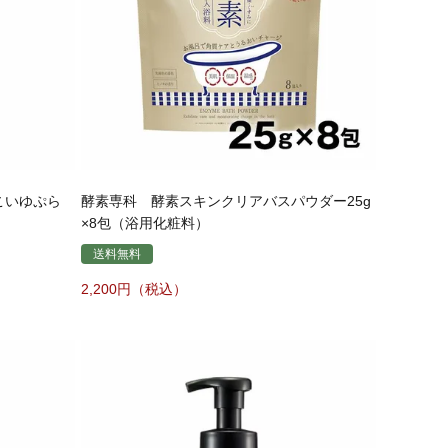
こいゆぷら
酵素専科 酵素スキンクリアバスパウダー25g
×8包（浴用化粧料）
送料無料
2,200