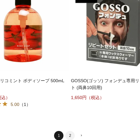
リコミント ボディソープ 500mL
GOSSO(ゴッソ) フォンデュ専用
ト (両鼻10回用)
1,650
5.00
（1）
1
2