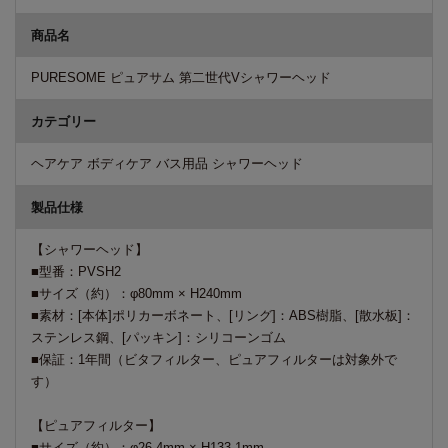
商品名
PURESOME ピュアサム 第二世代Vシャワーヘッド
カテゴリー
ヘアケア ボディケア バス用品 シャワーヘッド
製品仕様
【シャワーヘッド】
■型番：PVSH2
■サイズ（約）：φ80mm × H240mm
■素材：[本体]ポリカーボネート、[リング]：ABS樹脂、[散水板]：
ステンレス鋼、[パッキン]：シリコーンゴム
■保証：1年間（ビタフィルター、ピュアフィルターは対象外で
す）
【ピュアフィルター】
■サイズ（約）：φ26.4mm × H133.1mm