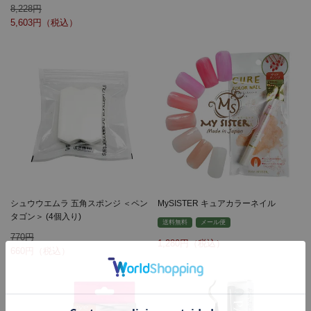
8,228
5,603
シュウウエムラ 五角スポンジ ＜ペン
MySISTER キュアカラーネイル
タゴン＞ (4個入り)
送料無料
メール便
770
1,280
660