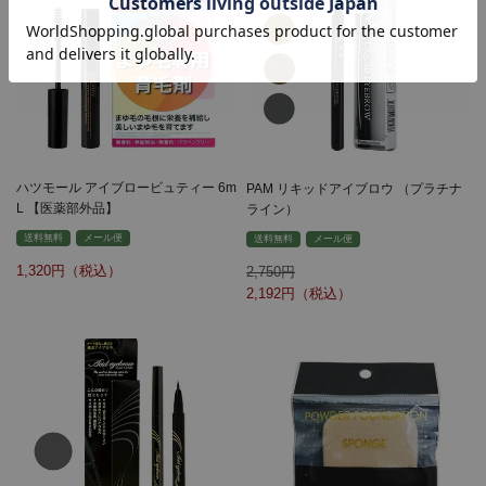
ハツモール アイブロービュティー 6m
PAM リキッドアイブロウ （プラチナ
L 【医薬部外品】
ライン）
送料無料
メール便
送料無料
メール便
1,320
2,750
2,192