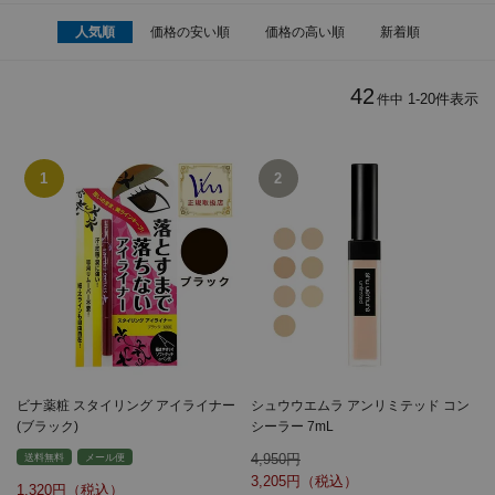
人気順
価格の安い順
価格の高い順
新着順
42
1
-
20
件表示
件中
ビナ薬粧 スタイリング アイライナー
シュウウエムラ アンリミテッド コン
(ブラック)
シーラー 7mL
4,950
送料無料
メール便
3,205
1,320