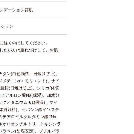
ンデーション露肌
ーション
に軽くのばしてください。
したい方は重ねづけして、お肌
チタン(白色顔料、日焼け防止)、
ジメチコン(エモリエント)、ナイ
化亜鉛(日焼け防止)、シリカ(体質
ヒアルロン酸Na(保湿)、加水分
リクオタニウム-61(保湿)、マイ
l(体質顔料)、セバシン酸イソステ
ステアロイルグルタミン酸2Na
フルオロオクチルトリエトキシシラ
パラベン(防腐安定)、ブチルパラ