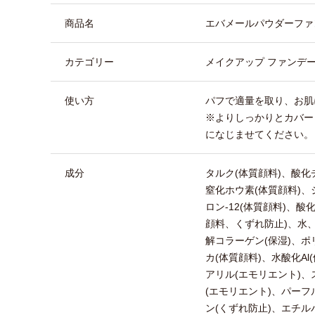
商品名
エバメールパウダーファ
カテゴリー
メイクアップ ファンデ
使い方
パフで適量を取り、お肌
※よりしっかりとカバー
になじませてください。
成分
タルク(体質顔料)、酸化
窒化ホウ素(体質顔料)、
ロン-12(体質顔料)、酸
顔料、くずれ防止)、水、
解コラーゲン(保湿)、ポ
カ(体質顔料)、水酸化A
アリル(エモリエント)、
(エモリエント)、パー
ン(くずれ防止)、エチル