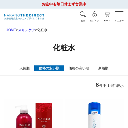
お盆中も毎日休まず営業中
検索
ログイン
カート
メニュー
HOME
スキンケア
化粧水
化粧水
人気順
価格の安い順
価格の高い順
新着順
6
1
-
6
件表示
件中