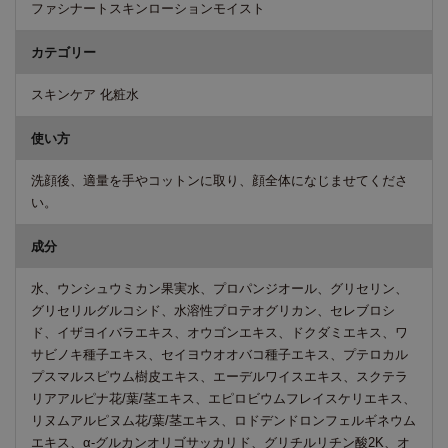
ファシナートスキンローションモイスト
カテゴリー
スキンケア 化粧水
使い方
洗顔後、適量を手やコットンに取り、顔全体になじませてくださ
い。
成分
水、ウンシュウミカン果実水、プロパンジオール、グリセリン、
グリセリルグルコシド、水溶性プロテオグリカン、セレブロシ
ド、イザヨイバラエキス、オウゴンエキス、ドクダミエキス、ワ
サビノキ種子エキス、セイヨウオオバコ種子エキス、プテロカル
プスマルスピウム樹皮エキス、エーデルワイスエキス、スクテラ
リアアルピナ花/葉/茎エキス、エピロビウムフレイスケリエキス、
リヌムアルピヌム花/葉/茎エキス、ロドデンドロンフェルギネウム
エキス、α-グルカンオリゴサッカリド、グリチルリチン酸2K、オ