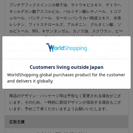
プンチアフィクスインジカ種子油、サトウキビエキス、テトラヘ
キシルデカン酸アスコルビル、パルミチン酸レチノール、トコフ
ェロール、パンテノール、ヨーロッパシラカバ樹皮エキス、水添
レシチン、フィトステロールズ、アルギニン、グルタミン酸、ソ
ルビトール、BG、キサンタンガム、カノラ油、スクワラン、ピー
ナッツ油、オレンジ果皮油、グレープフルーツ果皮油、レモン果
皮油、ビターオレンジ花油、アオモジ果実油、アトラスシーダー
樹皮油、ビスPEG-18メチルエーテルジメチルシラン、ヒドロキシ
アセトフェノン、カプリルヒドロキサム酸、PEG-50水添ヒマシ
油、カルボマー、クエン酸、コハク酸2Na、EDTA-3Na、エタノー
ル
ご注意
商品のデザイン・パッケージ等は予告なく変更される場合がござ
います。そのため、一時的に新旧デザインが混在する場合もござ
います。予めご了承くださいますようお願いいたします。
広告文責