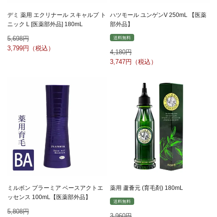
デミ 薬用 エクリナール スキャルプ ト
ハツモール ユンゲンV 250mL 【医薬
ニック L [医薬部外品] 180mL
部外品】
5,698
送料無料
3,799
4,180
3,747
ミルボン プラーミア ベースアクトエ
薬用 蘆薈元 (育毛剤) 180mL
ッセンス 100mL【医薬部外品】
送料無料
5,808
3,960