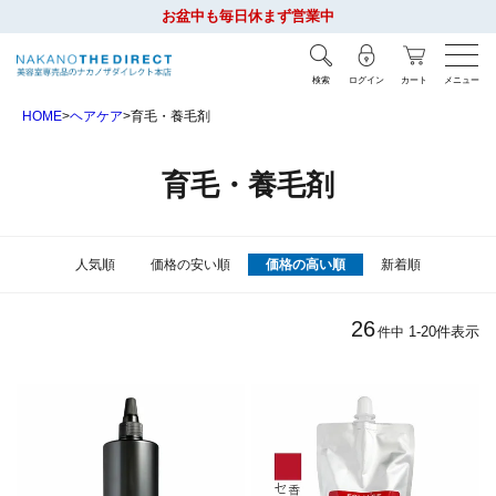
お盆中も毎日休まず営業中
検索
ログイン
カート
メニュー
HOME
ヘアケア
育毛・養毛剤
育毛・養毛剤
人気順
価格の安い順
価格の高い順
新着順
26
1
-
20
件表示
件中