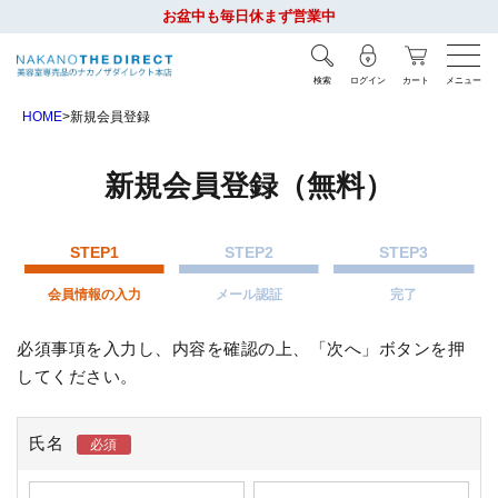
お盆中も毎日休まず営業中
検索
ログイン
カート
メニュー
HOME
新規会員登録
新規会員登録（無料）
STEP1
STEP2
STEP3
会員情報の入力
メール認証
完了
必須事項を入力し、内容を確認の上、「次へ」ボタンを押
してください。
氏名