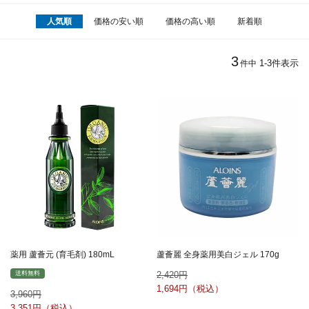
人気順
価格の安い順
価格の高い順
新着順
3
1
-
3
件表示
件中
薬用 蘆薈元 (育毛剤) 180mL
蘆薈麗 全身薬用美白ジェル 170g
2,420
送料無料
1,694
3,960
3,351