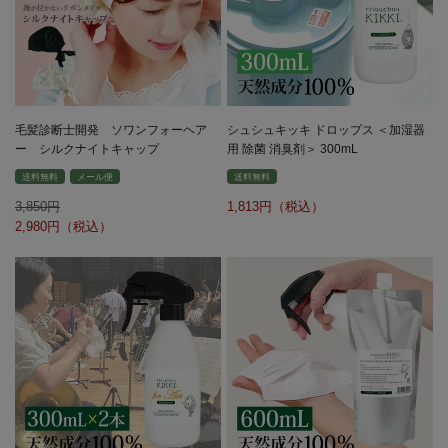
毛髪診断士開発 ソワンフォーヘア
シュシュキッキ ドロップス ＜加湿器
ー シルクナイトキャップ
用 除菌 消臭剤＞ 300mL
送料無料
メール便
送料無料
3,850
1,813
2,980