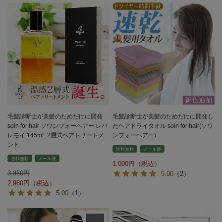
毛髪診断士が美髪のためだけに開発
毛髪診断士が美髪のためだけに開発し
soin for hair ソワンフォーヘアー レパ
たヘアドライタオル soin for hair(ソワ
レモイ 145mL 2層式ヘアトリートメ
ンフォーヘアー)
ント
送料無料
メール便
送料無料
メール便
1,000
3,850
5.00
（2）
2,980
5.00
（1）