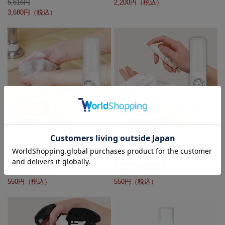
5,616
2,200
3,680
シュシュキッキ ＜クリーナー・汚れ
シュシュキッキ ＜リフレッシャー・
落とし＞ 20mL (携帯サイズ)
消臭ミスト＞ 20mL (携帯サイズ)
送料無料
メール便
送料無料
メール便
550
550