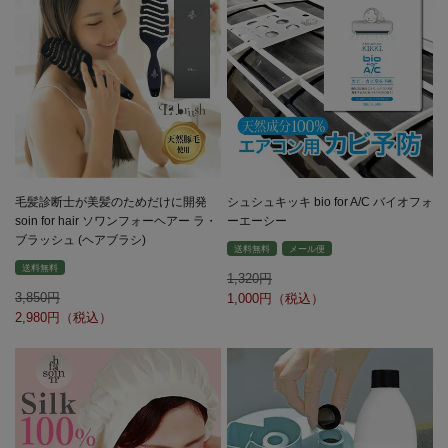
毛髪診断士が美髪のためだけに開発
シュシュキッキ bio for A/C バイオフォ
soin for hair ソワンフォーヘアー ラ・
ーエーシー
ブラッシュ (ヘアブラシ)
送料無料
メール便
送料無料
1,320
3,850
1,000
2,980