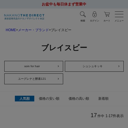
お盆中も毎日休まず営業中
検索
ログイン
カート
メニュー
HOME
メーカー・ブランド
ブレイスビー
ブレイスビー
soin for hair
シュシュキッキ
ユーグレナと酵素121
人気順
価格の安い順
価格の高い順
新着順
17
1
-
17
件表示
件中