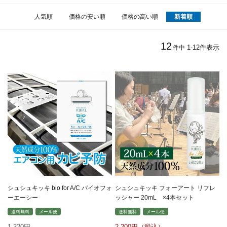
人気順
価格の安い順
価格の高い順
新着順
12
1
-
12
件表示
件中
シュシュキッキ bio for A/C バイオフォ
シュシュキッキ フォーアート リフレ
ーエーシー
ッシャー 20mL ×4本セット
送料無料
メール便
送料無料
メール便
1,320
2,200