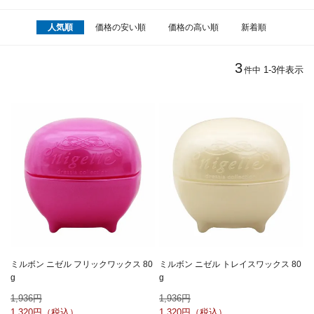
人気順
価格の安い順
価格の高い順
新着順
3
1
-
3
件表示
件中
ミルボン ニゼル フリックワックス 80
ミルボン ニゼル トレイスワックス 80
g
g
1,936
1,936
1,320
1,320