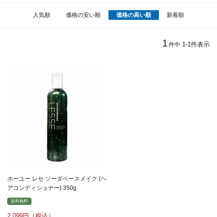
人気順
価格の安い順
価格の高い順
新着順
1
1
-
1
件表示
件中
ホーユー レセ ソーダベースメイク (ヘ
アコンディショナー) 350g
送料無料
2,099