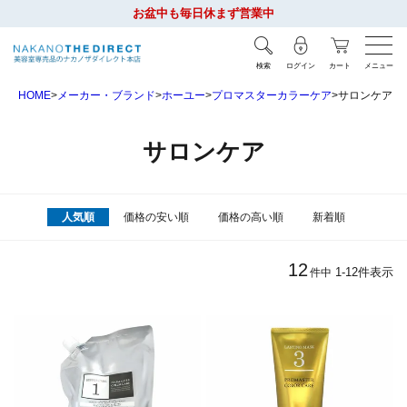
お盆中も毎日休まず営業中
検索
ログイン
カート
メニュー
HOME
メーカー・ブランド
ホーユー
プロマスターカラーケア
サロンケア
サロンケア
人気順
価格の安い順
価格の高い順
新着順
12
1
-
12
件表示
件中