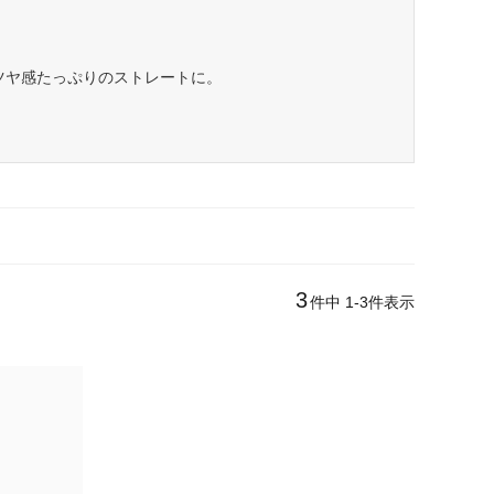
ツヤ感たっぷりのストレートに。
3
件中
1
-
3
件表示