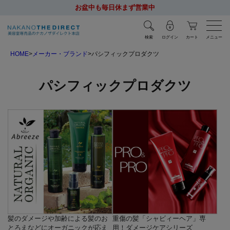
お盆中も毎日休まず営業中
検索
ログイン
カート
メニュー
HOME
メーカー・ブランド
パシフィックプロダクツ
パシフィックプロダクツ
髪のダメージや加齢による髪のお
重傷の髪「シャビィーヘア」専
とろえなどにオーガニックが応え
用！ダメージケアシリーズ