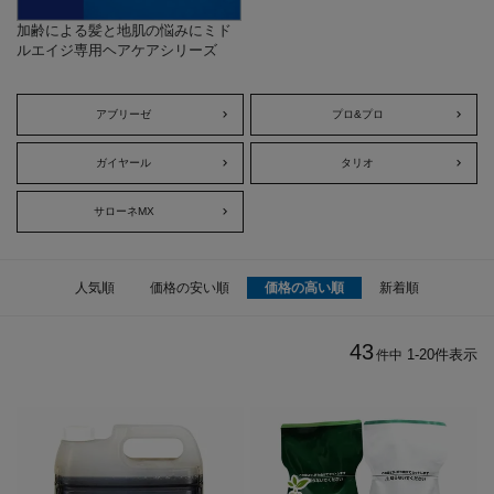
加齢による髪と地肌の悩みにミド
ルエイジ専用ヘアケアシリーズ
アブリーゼ
プロ&プロ
ガイヤール
タリオ
サローネMX
人気順
価格の安い順
価格の高い順
新着順
43
1
-
20
件表示
件中