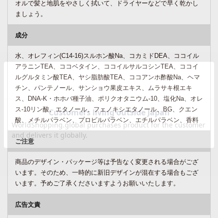
オルで髪と地肌をやさしく拭いて、ドライヤーなどで早く乾かし
ましょう。
成分
水、オレフィン(C14-16)スルホン酸Na、コカミドDEA、ココイル
アラニンTEA、ココベタイン、ココイルサルコシンTEA、ココイ
ルグルタミン酸TEA、ヤシ脂肪酸TEA、ココアンホ酢酸Na、ヘマ
チン、パンテノール、サンショウ果皮エキス、ムラサキ根エキ
ス、DNA-K・ホホバ種子油、ポリクオタニウム-10、塩化Na、オレ
ス-10リン酸、エタノール、フェノキシエタノール、BG、クエン
酸、メチルパラベン、プロピルパラベン、エチルパラベン、香料
ご注意
商品のデザイン・パッケージ等は予告なく変更される場合がござ
います。そのため、一時的に新旧デザインが混在する場合もござ
います。予めご了承くださいますようお願いいたします。
広告文責