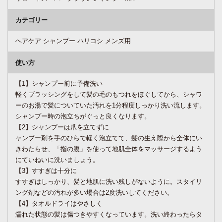
カテゴリー
ヘアケア シャンプー ハリコシ メンズ用
使い方
【1】シャンプー前に予備洗い
軽くブラッシングをして髪の毛のもつれをほぐしてから、シャワ
ーのお湯で髪についていた汚れを1分程度しっかり洗い流します。
シャンプー時の泡立ちがぐっと良くなります。
【2】シャンプーは爪を立てずに
ャンプー剤を手のひらで軽く泡立てて、髪の生え際から全体にい
きわたらせ、「指の腹」を使って地肌全体をマッサージするよう
にていねいに洗いましょう。
【3】すすぎは十分に
すすぎはしっかり、髪と地肌に洗い残しがないように。スタイリ
ング剤などの汚れが多い場合は2度洗いしてください。
【4】タオルドライはやさしく
濡れた状態の髪は傷つきやすくなっています。洗い終わったらタ