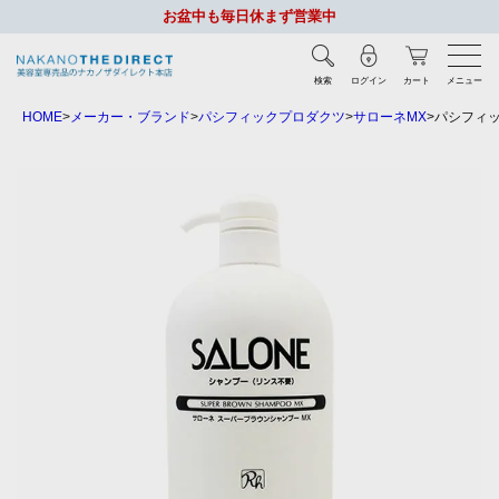
お盆中も毎日休まず営業中
検索
ログイン
カート
メニュー
HOME
メーカー・ブランド
パシフィックプロダクツ
サローネMX
パシフィッ