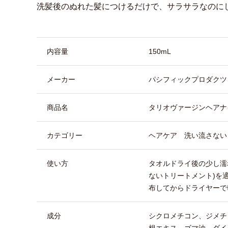
洗髪後のぬれた髪につけるだけで、サラサラなのに
商品詳細
内容量
150mL
メーカー
パシフィックプロダクツ
商品名
タリオヴァージンヘアナ
カテゴリー
ヘアケア 洗い流さない
使い方
タオルドライ後の少し濡
ないトリートメント)を
布してからドライヤーで
成分
シクロメチコン、ジメチ
根エキス、ゴマ油、ダイ