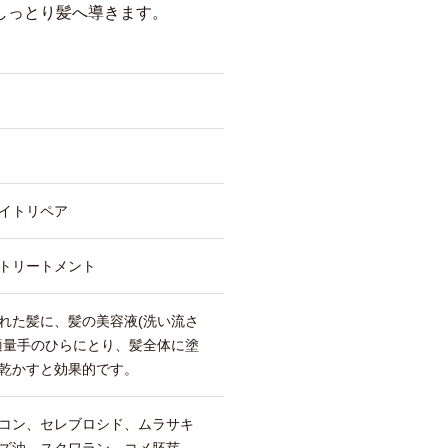
しっとり髪へ導きます。
イトリペア
トリートメント
れた髪に、髪の美容液(洗い流さ
適量手のひらにとり、髪全体に塗
乾かすと効果的です。
コン、セレブロシド、ムラサキ
ズ油、スクワラン、コメ胚芽