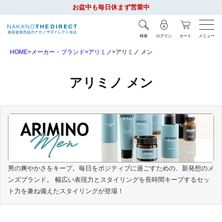
お盆中も毎日休まず営業中
検索
ログイン
カート
メニュー
HOME
メーカー・ブランド
アリミノ
アリミノ メン
アリミノ メン
男の爽やかさをキープ。毎日をポジティブに過ごすための、新発想のメ
ンズブランド。 幅広い表現力とスタイリングを長時間キープするセッ
ト力を兼ね備えたスタイリングが登場！