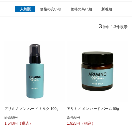
人気順
価格の安い順
価格の高い順
新着順
3
1
-
3
件表示
件中
アリミノ メン ハード ミルク 100g
アリミノ メン ハード バーム 60g
2,200
2,750
1,540
1,925