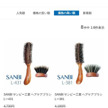
人気順
価格の安い順
価格の高い順
新着順
8
1
-
8
件表示
件中
SANBI サンビー工業 ヘアケアブラシ
SANBI サンビー工業 ヘアケアブラシ
Lー431
Lー381
4,730
4,180