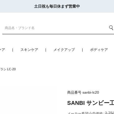
土日祝も毎日休まず営業中
ケア
スキンケア
メイクアップ
ボディケア
シ LC-20
商品番号
sanbi-lc20
SANBI サンビー
2,75
メーカー希望小売価格: