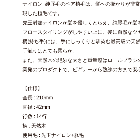
ナイロン+純豚毛のペア植毛は、髪への掛かりが非
現した植毛です。
先玉耐熱ナイロンが髪を優しくとらえ、純豚毛が髪
ブロースタイリングがしやすい上に、髪に自然なツ
柄(持ち手)には、手にしっくりと馴染む最高級の天
手触りはとても柔らか。
また、天然木の絶妙な太さと重量感はロールブラシ
業発のプロダクトで、ビギナーから熟練の方まで安
【仕様】
全長 : 210mm
直径 : 42mm
行数 : 14行
柄 : 天然木
使用毛 : 先玉ナイロン+豚毛