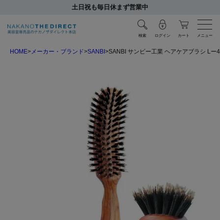
土日祝も毎日休まず営業中
検索
ログイン
カート
メニュー
HOME
メーカー・ブランド
SANBI
SANBI サンビー工業 ヘアケアブラシ Lー4