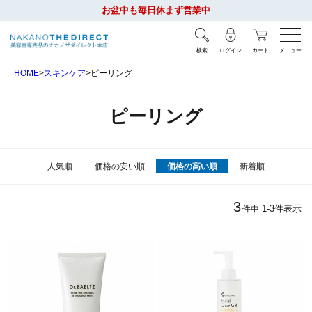
お盆中も毎日休まず営業中
検索
ログイン
カート
メニュー
HOME
スキンケア
ピーリング
ピーリング
人気順
価格の安い順
価格の高い順
新着順
3
1
-
3
件表示
件中