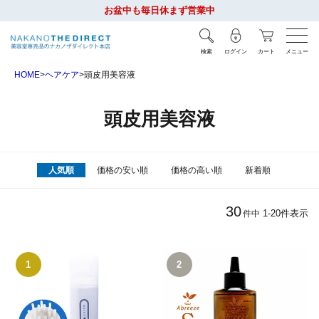
お盆中も毎日休まず営業中
検索
ログイン
カート
メニュー
HOME
ヘアケア
頭皮用美容液
頭皮用美容液
人気順
価格の安い順
価格の高い順
新着順
30
1
-
20
件表示
件中