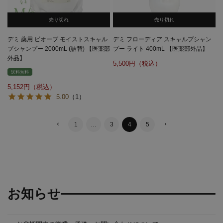
売り切れ
売り切れ
デミ 薬用 ビオーブ モイストスキャル
デミ フローディア スキャルプシャン
プシャンプー 2000mL (詰替) 【医薬部
プー ライト 400mL 【医薬部外品】
外品】
5,500
送料無料
5,152
5.00
（1）
1
…
3
4
5
お知らせ