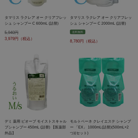
タマリス ラクレア オー クリアフレッ
タマリス ラクレア オー クリアフレッ
シュ シャンプー C 600mL (詰替)
シュ シャンプー C 2000mL (詰替)
5,940
送料無料
3,979
8,780
デミ 薬用 ビオーブ モイストスキャル
モルトベーネ クレイエステ シャンプ
プシャンプー 450mL (詰替) 【医薬部
ー 「EX」 1000mL(詰替)(500mL×2
外品】
つ)(セット)