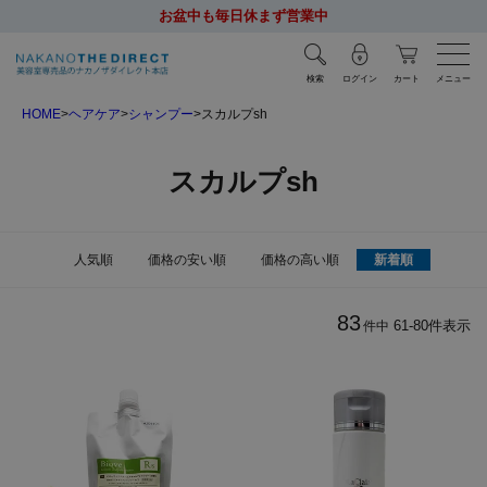
お盆中も毎日休まず営業中
検索
ログイン
カート
メニュー
HOME
ヘアケア
シャンプー
スカルプsh
スカルプsh
人気順
価格の安い順
価格の高い順
新着順
83
61
-
80
件表示
件中