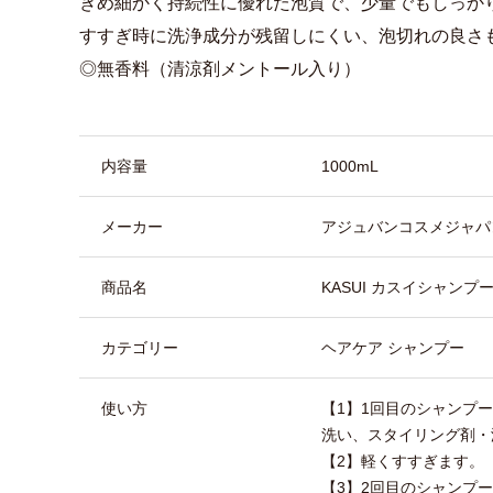
きめ細かく持続性に優れた泡質で、少量でもしっか
すすぎ時に洗浄成分が残留しにくい、泡切れの良さ
◎無香料（清涼剤メントール入り）
商品詳細
内容量
1000mL
メーカー
アジュバンコスメジャパ
商品名
KASUI カスイシャンプ
カテゴリー
ヘアケア シャンプー
使い方
【1】1回目のシャンプ
洗い、スタイリング剤・
【2】軽くすすぎます。
【3】2回目のシャンプ