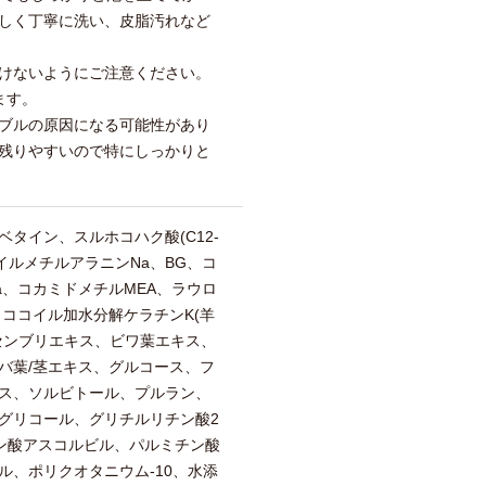
しく丁寧に洗い、皮脂汚れなど
けないようにご注意ください。
ます。
ブルの原因になる可能性があり
残りやすいので特にしっかりと
タイン、スルホコハク酸(C12-
ロイルメチルアラニンNa、BG、コ
a、コカミドメチルMEA、ラウロ
、ココイル加水分解ケラチンK(羊
センブリエキス、ビワ葉エキス、
バ葉/茎エキス、グルコース、フ
ス、ソルビトール、プルラン、
グリコール、グリチルリチン酸2
ン酸アスコルビル、パルミチン酸
ル、ポリクオタニウム-10、水添