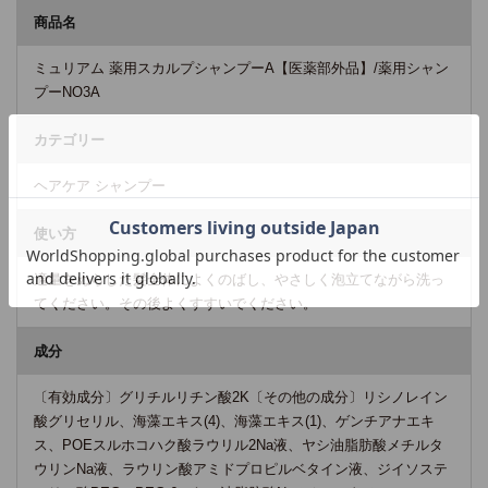
商品名
ミュリアム 薬用スカルプシャンプーA【医薬部外品】/薬用シャン
プーNO3A
カテゴリー
ヘアケア シャンプー
使い方
適量をぬらした髪全体によくのばし、やさしく泡立てながら洗っ
てください。その後よくすすいでください。
成分
〔有効成分〕グリチルリチン酸2K〔その他の成分〕リシノレイン
酸グリセリル、海藻エキス(4)、海藻エキス(1)、ゲンチアナエキ
ス、POEスルホコハク酸ラウリル2Na液、ヤシ油脂肪酸メチルタ
ウリンNa液、ラウリン酸アミドプロピルベタイン液、ジイソステ