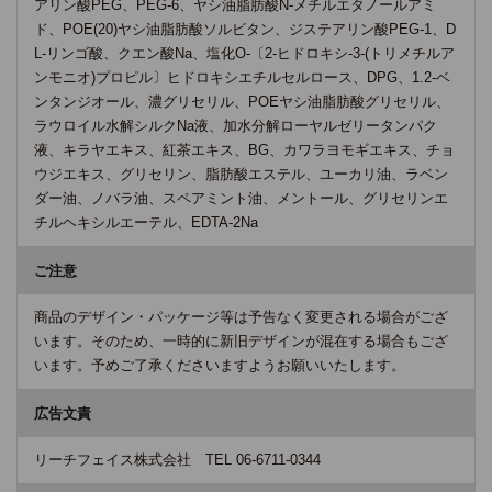
アリン酸PEG、PEG-6、ヤシ油脂肪酸N-メチルエタノールアミ
ド、POE(20)ヤシ油脂肪酸ソルビタン、ジステアリン酸PEG-1、D
L-リンゴ酸、クエン酸Na、塩化O-〔2-ヒドロキシ-3-(トリメチルア
ンモニオ)プロピル〕ヒドロキシエチルセルロース、DPG、1.2-ベ
ンタンジオール、濃グリセリル、POEヤシ油脂肪酸グリセリル、
ラウロイル水解シルクNa液、加水分解ローヤルゼリータンパク
液、キラヤエキス、紅茶エキス、BG、カワラヨモギエキス、チョ
ウジエキス、グリセリン、脂肪酸エステル、ユーカリ油、ラベン
ダー油、ノバラ油、スペアミント油、メントール、グリセリンエ
チルヘキシルエーテル、EDTA-2Na
ご注意
商品のデザイン・パッケージ等は予告なく変更される場合がござ
います。そのため、一時的に新旧デザインが混在する場合もござ
います。予めご了承くださいますようお願いいたします。
広告文責
リーチフェイス株式会社 TEL 06-6711-0344