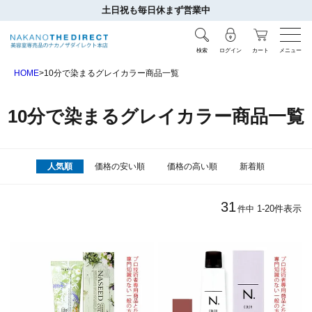
土日祝も毎日休まず営業中
検索
ログイン
カート
メニュー
HOME
10分で染まるグレイカラー商品一覧
10分で染まるグレイカラー商品一覧
人気順
価格の安い順
価格の高い順
新着順
31
1
-
20
件表示
件中