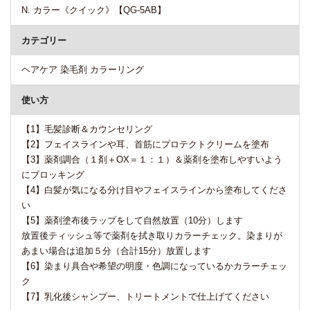
N. カラー《クイック》【QG-5AB】
カテゴリー
ヘアケア 染毛剤 カラーリング
使い方
【1】毛髪診断＆カウンセリング
【2】フェイスラインや耳、首筋にプロテクトクリームを塗布
【3】薬剤調合（１剤＋OX＝１：１）＆薬剤を塗布しやすいよう
にブロッキング
【4】白髪が気になる分け目やフェイスラインから塗布してくださ
い
【5】薬剤塗布後ラップをして自然放置（10分）します
放置後ティッシュ等で薬剤を拭き取りカラーチェック。染まりが
あまい場合は追加５分（合計15分）放置します
【6】染まり具合や希望の明度・色調になっているかカラーチェッ
ク
【7】乳化後シャンプー、トリートメントで仕上げてください