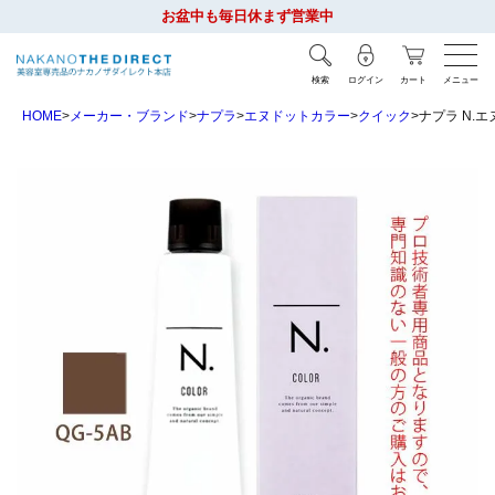
お盆中も毎日休まず営業中
検索
ログイン
カート
メニュー
HOME
メーカー・ブランド
ナプラ
エヌドットカラー
クイック
ナプラ N.エ