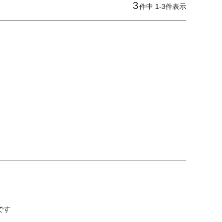
3
件中
1
-
3
件表示
です