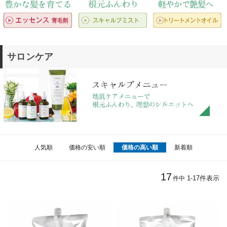
サロンケア
人気順
価格の安い順
価格の高い順
新着順
17
1
-
17
件表示
件中