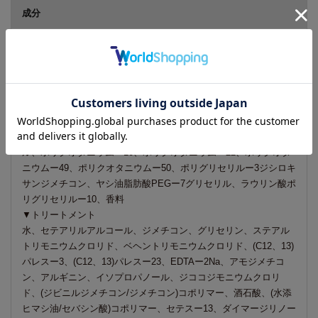
成分
▼シャンプー
水、コカミドプロピルベタイン、ラウロイルメチルアラニンNa、
DPG、ココイルグルタミン酸TEA、ラウリルベタイン、セテアレ
スー60ミリスチルグリコール、ラウレスー4カルボン酸Na、ココ
イルメチルタウリンNa、BG、EDTAー2Na、アセチルグルコサミ
ン、アルギニン、安息香酸Na、エタノール、酒石酸、ソルビトー
ル、タウリン、テアニン、ビワ葉エキス、フェノキシエタノー
ル、ポリクオタニウムー10、ポリクオタニウムー22、ポリクオタ
ニウムー49、ポリクオタニウムー50、ポリグリセリルー3ジシロキ
サンジメチコン、ヤシ油脂肪酸PEGー7グリセリル、ラウリン酸ポ
リグリセリルー10、香料
▼トリートメント
水、セテアリルアルコール、ジメチコン、グリセリン、ステアル
トリモニウムクロリド、ベヘントリモニウムクロリド、(C12、13)
パレスー3、(C12、13)パレスー23、EDTAー2Na、アモジメチコ
ン、アルギニン、イソプロパノール、ジココジモニウムクロリ
ド、(ジビニルジメチコン/ジメチコン)コポリマー、酒石酸、(水添
ヒマシ油/セバシン酸)コポリマー、セテスー13、ダイマージリノー