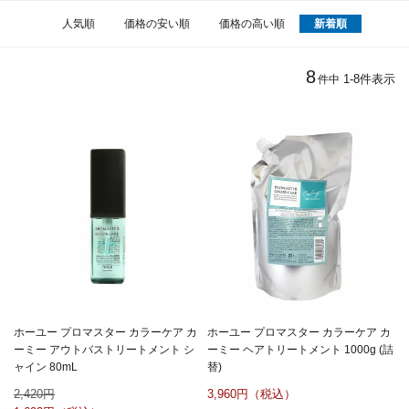
人気順
価格の安い順
価格の高い順
新着順
8
1
-
8
件表示
件中
ホーユー プロマスター カラーケア カ
ホーユー プロマスター カラーケア カ
ーミー アウトバストリートメント シ
ーミー ヘアトリートメント 1000g (詰
ャイン 80mL
替)
2,420
3,960