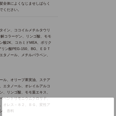
髪全体によくなじませしばらく
でください。
タイン、ココイルメチルタウリ
分解コラーゲン、リンゴ酸、モモ
ン酸2K、コカミドMEA、ポリク
リン酸PEG-150、BG、ＥＤＴ
エタノール、メチルパラベン、
ール、オリーブ果実油、ステア
、エタノール、オレイルアルコ
ン、リンゴ酸、モモ葉エキス、
ベヘントリモニウムクロリド、
、オレス－８２、ＢＧ、変性ア
ン、香料