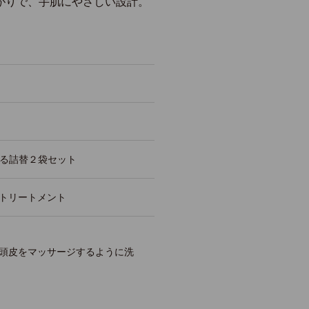
がりで、手肌にやさしい設計。
選べる詰替２袋セット
トリートメント
頭皮をマッサージするように洗